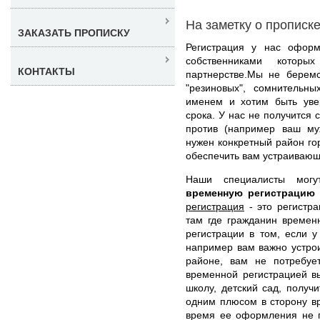
На заметку о прописк
ЗАКАЗАТЬ ПРОПИСКУ
Регистрация у нас оформ
собственниками котор
КОНТАКТЫ
партнерстве.Мы не берем
"резиновых", сомнительн
именем и хотим быть уве
срока. У нас не получится 
против (например ваш муж
нужен конкретный район го
обеспечить вам устраивающ
Наши специалисты мо
временную регистрацию
регистрация
- это регистра
там где гражданин времен
регистрации в том, если у
например вам важно устрои
районе, вам не потребуе
временной регистрацией в
школу, детский сад, получ
одним плюсом в сторону вр
время ее оформления не п